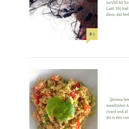
jurylid bij 
Laat. Hij ha
dans, dat le
0
Quinoa heeft
maaltijden A
(want ook al 
dit is één va