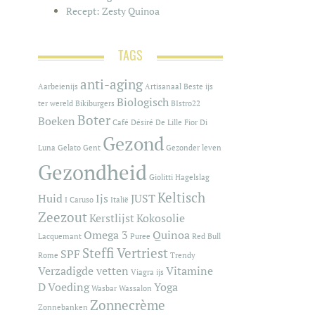
Recept: Zesty Quinoa
TAGS
anti-aging
Aarbeienijs
Artisanaal
Beste ijs
Biologisch
ter wereld
Bikiburgers
BIstro22
Boter
Boeken
Café
Désiré De Lille
Fior Di
Gezond
Luna
Gelato
Gent
Gezonder leven
Gezondheid
Giolitti
Hagelslag
Keltisch
Huid
Ijs
JUST
I Caruso
Italië
Zeezout
Kerstlijst
Kokosolie
Omega 3
Quinoa
Lacquemant
Puree
Red Bull
Steffi Vertriest
SPF
Rome
Trendy
Verzadigde vetten
Vitamine
Viagra ijs
D
Voeding
Yoga
Wasbar
Wassalon
Zonnecrème
Zonnebanken