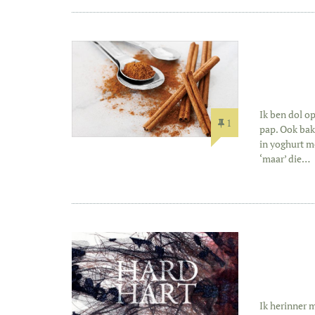
Ik ben dol op
1
pap. Ook bak 
in yoghurt me
‘maar’ die…
Ik herinner 