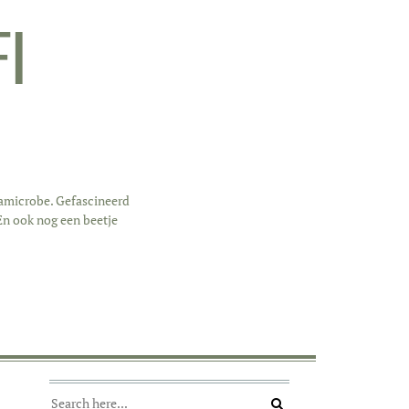
FI
iamicrobe. Gefascineerd
 En ook nog een beetje