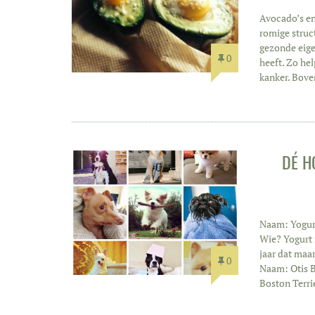
Avocado’s en
romige struc
gezonde eige
0
heeft. Zo he
kanker. Bov
DÉ H
Naam: Yogurt
Wie? Yogurt 
jaar dat maa
0
Naam: Otis B
Boston Terri