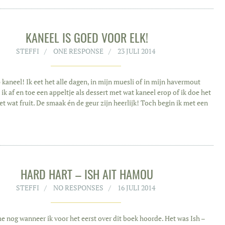
KANEEL IS GOED VOOR ELK!
STEFFI
ONE RESPONSE
23 JULI 2014
 kaneel! Ik eet het alle dagen, in mijn muesli of in mijn havermout
ik af en toe een appeltje als dessert met wat kaneel erop of ik doe het
t wat fruit. De smaak én de geur zijn heerlijk! Toch begin ik met een
HARD HART – ISH AIT HAMOU
STEFFI
NO RESPONSES
16 JULI 2014
me nog wanneer ik voor het eerst over dit boek hoorde. Het was Ish –