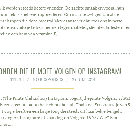
 ik worden steeds betere vrienden. De zachte smaak en vooral hun
tuur heb ik snel leren appreciëren. Om maar te zwijgen van al de
nschappen die deze meestal Mexicaanse vrucht voor ons in petto
lpt de avocado je te beschermen tegen diabetes, slechte cholesterol en
endien een bom van vitamine E,…
ONDEN DIE JE MOET VOLGEN OP INSTAGRAM!
STEFFI
NO RESPONSES
29 JULI 2014
 (The Pirate Chihuahua) Instagram: yogurt_thepirate Volgers: 85.953
is een absoluut adorabele chihuahua uit Thailand. Een vrouwtje van 5
r 1 oogje heeft en een lange tong die steeds uit haar bekje bengelt.
arkington Instagram: otisbarkington Volgers: 15.787 Wie? Een
er uit…