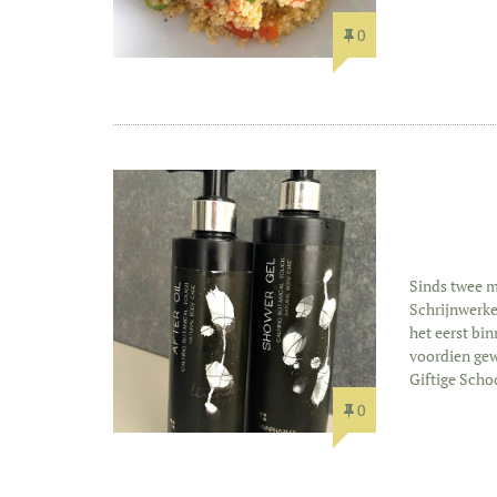
0
Sinds twee m
Schrijnwerker
het eerst bi
voordien gew
Giftige Scho
0