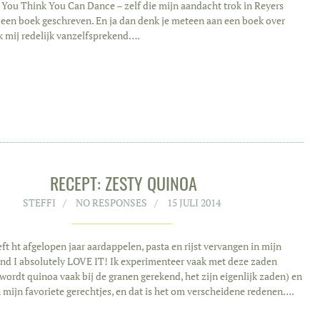
So You Think You Can Dance – zelf die mijn aandacht trok in Reyers
d een boek geschreven. En ja dan denk je meteen aan een boek over
ek mij redelijk vanzelfsprekend….
RECEPT: ZESTY QUINOA
STEFFI
NO RESPONSES
15 JULI 2014
 ht afgelopen jaar aardappelen, pasta en rijst vervangen in mijn
nd I absolutely LOVE IT! Ik experimenteer vaak met deze zaden
wordt quinoa vaak bij de granen gerekend, het zijn eigenlijk zaden) en
n mijn favoriete gerechtjes, en dat is het om verscheidene redenen….