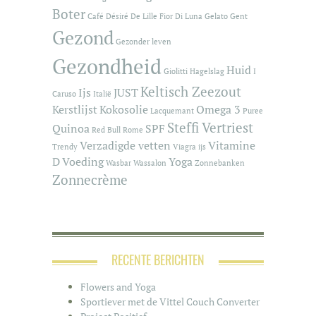
Boter
Café
Désiré De Lille
Fior Di Luna
Gelato
Gent
Gezond
Gezonder leven
Gezondheid
Huid
Giolitti
Hagelslag
I
Keltisch Zeezout
Ijs
JUST
Caruso
Italië
Kerstlijst
Kokosolie
Omega 3
Lacquemant
Puree
Steffi Vertriest
Quinoa
SPF
Red Bull
Rome
Verzadigde vetten
Vitamine
Trendy
Viagra ijs
D
Voeding
Yoga
Wasbar
Wassalon
Zonnebanken
Zonnecrème
RECENTE BERICHTEN
Flowers and Yoga
Sportiever met de Vittel Couch Converter