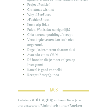
Project Positief
Christmas wishlist
Why #ISeeFaces
#FashionShoot
Korte trip Ibiza
Paleo. Wat is dat nu eigenlijk?
Chia bananenpudding // recept
Verzadigde vetten dan toch niet
ongezond.
Dagelijks insmeren: daarom dus!
Avocado eitjes #YUM
Dé honden die je moet volgen op
Instagram!
Kaneel is goed voor elk!
Recept: Zesty Quinoa
TAGS
anti-aging
Aarbeienijs
Artisanaal
Beste ijs ter
Biologisch
Boeken
wereld
Bikiburgers
BIstro22