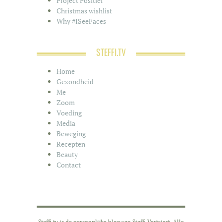
Project Positief
Christmas wishlist
Why #ISeeFaces
STEFFI.TV
Home
Gezondheid
Me
Zoom
Voeding
Media
Beweging
Recepten
Beauty
Contact
Steffi.tv is de persoonlijke blog van Steffi Vertriest. Alle