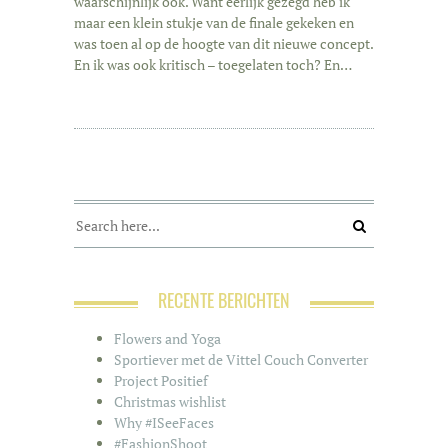
waarschijnlijk ook. Want eerlijk gezegd heb ik
maar een klein stukje van de finale gekeken en
was toen al op de hoogte van dit nieuwe concept.
En ik was ook kritisch – toegelaten toch? En…
RECENTE BERICHTEN
Flowers and Yoga
Sportiever met de Vittel Couch Converter
Project Positief
Christmas wishlist
Why #ISeeFaces
#FashionShoot