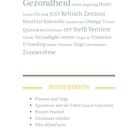
Gezondheid
Huid
Giolitti
Hagelslag
I
Keltisch Zeezout
Ijs
JUST
Caruso
Italië
Kerstlijst
Kokosolie
Omega 3
Lacquemant
Puree
Steffi Vertriest
Quinoa
SPF
Red Bull
Rome
Verzadigde vetten
Vitamine
Trendy
Viagra ijs
D
Voeding
Yoga
Wasbar
Wassalon
Zonnebanken
Zonnecrème
RECENTE BERICHTEN
Flowers and Yoga
Sportiever met de Vittel Couch Converter
Project Positief
Christmas wishlist
Why #ISeeFaces