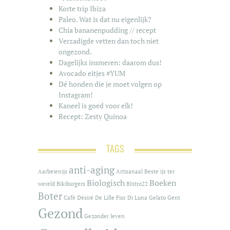
Korte trip Ibiza
Paleo. Wat is dat nu eigenlijk?
Chia bananenpudding // recept
Verzadigde vetten dan toch niet
ongezond.
Dagelijks insmeren: daarom dus!
Avocado eitjes #YUM
Dé honden die je moet volgen op
Instagram!
Kaneel is goed voor elk!
Recept: Zesty Quinoa
TAGS
anti-aging
Aarbeienijs
Artisanaal
Beste ijs ter
Biologisch
Boeken
wereld
Bikiburgers
BIstro22
Boter
Café
Désiré De Lille
Fior Di Luna
Gelato
Gent
Gezond
Gezonder leven