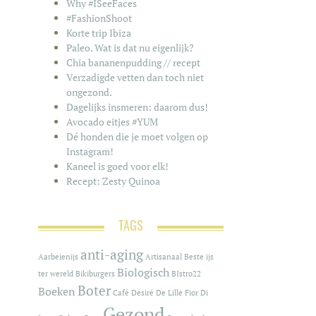
Why #ISeeFaces
#FashionShoot
Korte trip Ibiza
Paleo. Wat is dat nu eigenlijk?
Chia bananenpudding // recept
Verzadigde vetten dan toch niet
ongezond.
Dagelijks insmeren: daarom dus!
Avocado eitjes #YUM
Dé honden die je moet volgen op
Instagram!
Kaneel is goed voor elk!
Recept: Zesty Quinoa
TAGS
anti-aging
Aarbeienijs
Artisanaal
Beste ijs
Biologisch
ter wereld
Bikiburgers
BIstro22
Boter
Boeken
Café
Désiré De Lille
Fior Di
Gezond