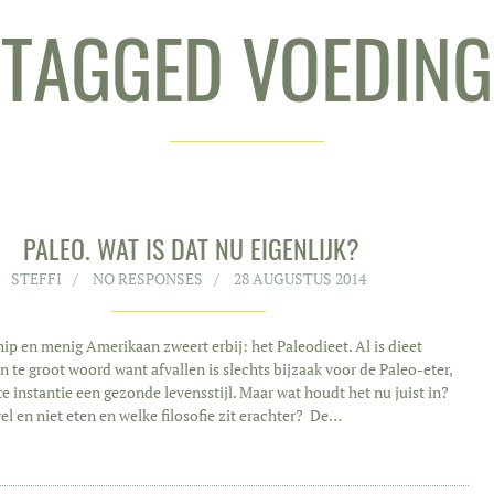
TAGGED VOEDING
PALEO. WAT IS DAT NU EIGENLIJK?
STEFFI
NO RESPONSES
28 AUGUSTUS 2014
hip en menig Amerikaan zweert erbij: het Paleodieet. Al is dieet
 te groot woord want afvallen is slechts bijzaak voor de Paleo-eter,
ste instantie een gezonde levensstijl. Maar wat houdt het nu juist in?
el en niet eten en welke filosofie zit erachter? De…