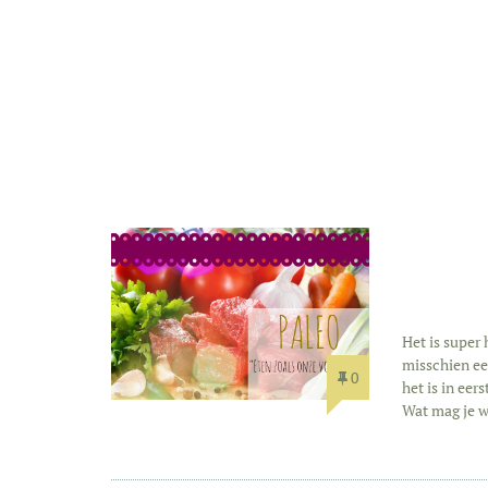
Het is super 
misschien een
0
het is in eer
Wat mag je w