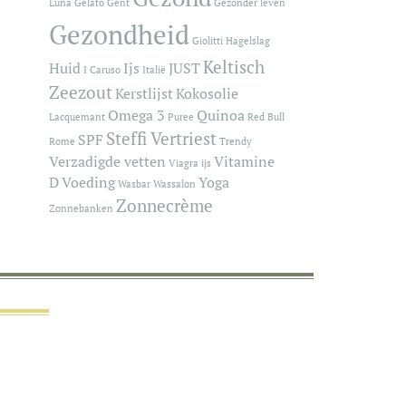
Luna
Gelato
Gent
Gezonder leven
Gezondheid
Giolitti
Hagelslag
Keltisch
Huid
Ijs
JUST
I Caruso
Italië
Zeezout
Kerstlijst
Kokosolie
Omega 3
Quinoa
Lacquemant
Puree
Red Bull
Steffi Vertriest
SPF
Rome
Trendy
Verzadigde vetten
Vitamine
Viagra ijs
D
Voeding
Yoga
Wasbar
Wassalon
Zonnecrème
Zonnebanken