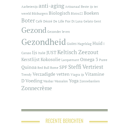
anti-aging
Aarbeienijs
Artisanaal
Beste ijs ter
Biologisch
Boeken
wereld
Bikiburgers
BIstro22
Boter
Café
Désiré De Lille
Fior Di Luna
Gelato
Gent
Gezond
Gezonder leven
Gezondheid
Huid
Giolitti
Hagelslag
I
Keltisch Zeezout
Ijs
JUST
Caruso
Italië
Kerstlijst
Kokosolie
Omega 3
Lacquemant
Puree
Steffi Vertriest
Quinoa
SPF
Red Bull
Rome
Verzadigde vetten
Vitamine
Trendy
Viagra ijs
D
Voeding
Yoga
Wasbar
Wassalon
Zonnebanken
Zonnecrème
RECENTE BERICHTEN