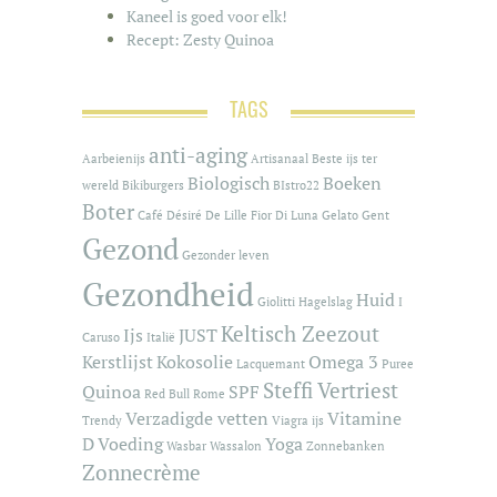
Kaneel is goed voor elk!
Recept: Zesty Quinoa
TAGS
anti-aging
Aarbeienijs
Artisanaal
Beste ijs ter
Biologisch
Boeken
wereld
Bikiburgers
BIstro22
Boter
Café
Désiré De Lille
Fior Di Luna
Gelato
Gent
Gezond
Gezonder leven
Gezondheid
Huid
Giolitti
Hagelslag
I
Keltisch Zeezout
Ijs
JUST
Caruso
Italië
Kerstlijst
Kokosolie
Omega 3
Lacquemant
Puree
Steffi Vertriest
Quinoa
SPF
Red Bull
Rome
Verzadigde vetten
Vitamine
Trendy
Viagra ijs
D
Voeding
Yoga
Wasbar
Wassalon
Zonnebanken
Zonnecrème