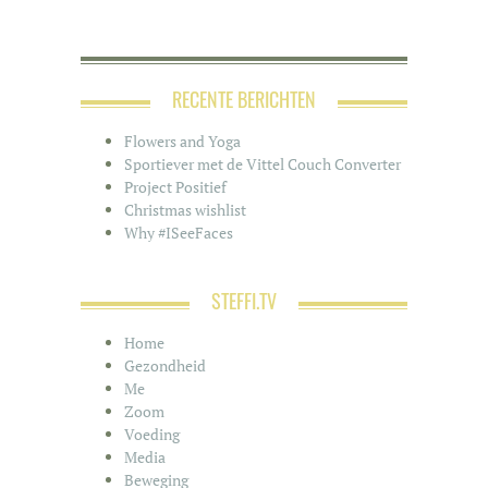
RECENTE BERICHTEN
Flowers and Yoga
Sportiever met de Vittel Couch Converter
Project Positief
Christmas wishlist
Why #ISeeFaces
STEFFI.TV
Home
Gezondheid
Me
Zoom
Voeding
Media
Beweging