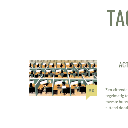
TA
ACT
Een zittende
0
regelmatig te
meeste bureau
zittend door