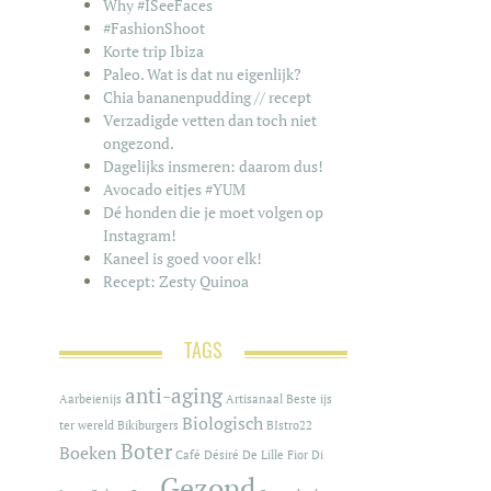
Why #ISeeFaces
#FashionShoot
Korte trip Ibiza
Paleo. Wat is dat nu eigenlijk?
Chia bananenpudding // recept
Verzadigde vetten dan toch niet
ongezond.
Dagelijks insmeren: daarom dus!
Avocado eitjes #YUM
Dé honden die je moet volgen op
Instagram!
Kaneel is goed voor elk!
Recept: Zesty Quinoa
TAGS
anti-aging
Aarbeienijs
Artisanaal
Beste ijs
Biologisch
ter wereld
Bikiburgers
BIstro22
Boter
Boeken
Café
Désiré De Lille
Fior Di
Gezond