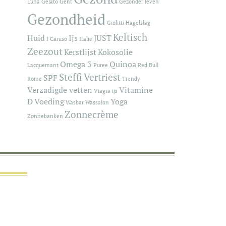
Luna
Gelato
Gent
Gezonder leven
Gezondheid
Giolitti
Hagelslag
Keltisch
Huid
Ijs
JUST
I Caruso
Italië
Zeezout
Kerstlijst
Kokosolie
Omega 3
Quinoa
Lacquemant
Puree
Red Bull
Steffi Vertriest
SPF
Rome
Trendy
Verzadigde vetten
Vitamine
Viagra ijs
D
Voeding
Yoga
Wasbar
Wassalon
Zonnecrème
Zonnebanken