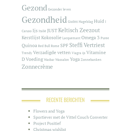
Gezond
Gezonder leven
Gezondheid
Huid
Giolitti
Hagelslag
I
Keltisch Zeezout
Ijs
JUST
Caruso
Italië
Kerstlijst
Kokosolie
Omega 3
Lacquemant
Puree
Steffi Vertriest
Quinoa
SPF
Red Bull
Rome
Verzadigde vetten
Vitamine
Trendy
Viagra ijs
D
Voeding
Yoga
Wasbar
Wassalon
Zonnebanken
Zonnecrème
RECENTE BERICHTEN
Flowers and Yoga
Sportiever met de Vittel Couch Converter
Project Positief
Christmas wishlist