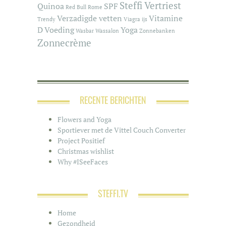
Steffi Vertriest
Quinoa
SPF
Red Bull
Rome
Verzadigde vetten
Vitamine
Trendy
Viagra ijs
D
Voeding
Yoga
Wasbar
Wassalon
Zonnebanken
Zonnecrème
RECENTE BERICHTEN
Flowers and Yoga
Sportiever met de Vittel Couch Converter
Project Positief
Christmas wishlist
Why #ISeeFaces
STEFFI.TV
Home
Gezondheid