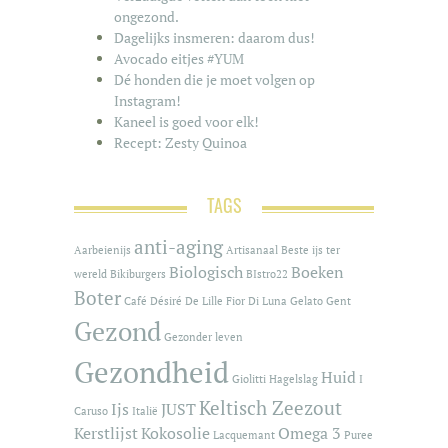
ongezond.
Dagelijks insmeren: daarom dus!
Avocado eitjes #YUM
Dé honden die je moet volgen op
Instagram!
Kaneel is goed voor elk!
Recept: Zesty Quinoa
TAGS
anti-aging
Aarbeienijs
Artisanaal
Beste ijs ter
Biologisch
Boeken
wereld
Bikiburgers
BIstro22
Boter
Café
Désiré De Lille
Fior Di Luna
Gelato
Gent
Gezond
Gezonder leven
Gezondheid
Huid
Giolitti
Hagelslag
I
Keltisch Zeezout
Ijs
JUST
Caruso
Italië
Kerstlijst
Kokosolie
Omega 3
Lacquemant
Puree