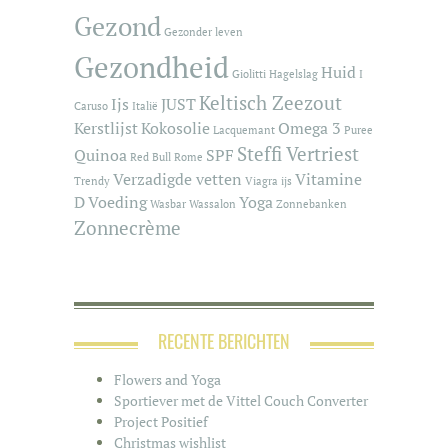
Gezond
Gezonder leven
Gezondheid
Huid
Giolitti
Hagelslag
I
Keltisch Zeezout
Ijs
JUST
Caruso
Italië
Kerstlijst
Kokosolie
Omega 3
Lacquemant
Puree
Steffi Vertriest
Quinoa
SPF
Red Bull
Rome
Verzadigde vetten
Vitamine
Trendy
Viagra ijs
D
Voeding
Yoga
Wasbar
Wassalon
Zonnebanken
Zonnecrème
RECENTE BERICHTEN
Flowers and Yoga
Sportiever met de Vittel Couch Converter
Project Positief
Christmas wishlist