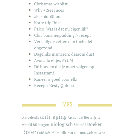
Christmas wishlist
Why #ISeeFaces
#FashionShoot
Korte trip Ibiza
Paleo. Wat is dat nu eigenlijk?
Chia bananenpudding // recept
Verzadigde vetten dan toch niet
ongezond.
Dagelijks insmeren: daarom dus!
Avocado eitjes #YUM
Dé honden die je moet volgen op
Instagram!
Kaneel is goed voor elk!
Recept: Zesty Quinoa
TAGS
anti-aging
Aarbeienijs
Artisanaal
Beste ijs ter
Biologisch
Boeken
wereld
Bikiburgers
BIstro22
Boter
Café
Désiré De Lille
Fior Di Luna
Gelato
Gent