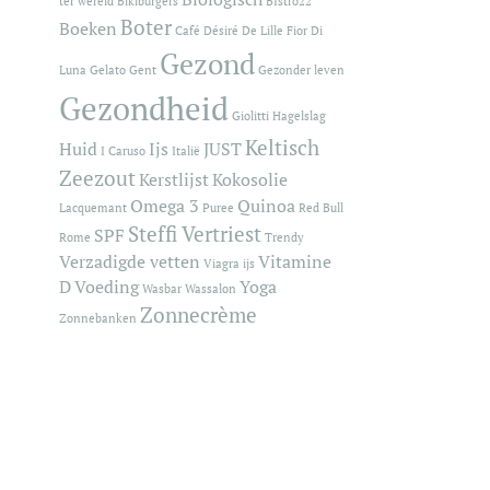
ter wereld
Bikiburgers
BIstro22
Boter
Boeken
Café
Désiré De Lille
Fior Di
Gezond
Luna
Gelato
Gent
Gezonder leven
Gezondheid
Giolitti
Hagelslag
Keltisch
Huid
Ijs
JUST
I Caruso
Italië
Zeezout
Kerstlijst
Kokosolie
Omega 3
Quinoa
Lacquemant
Puree
Red Bull
Steffi Vertriest
SPF
Rome
Trendy
Verzadigde vetten
Vitamine
Viagra ijs
D
Voeding
Yoga
Wasbar
Wassalon
Zonnecrème
Zonnebanken