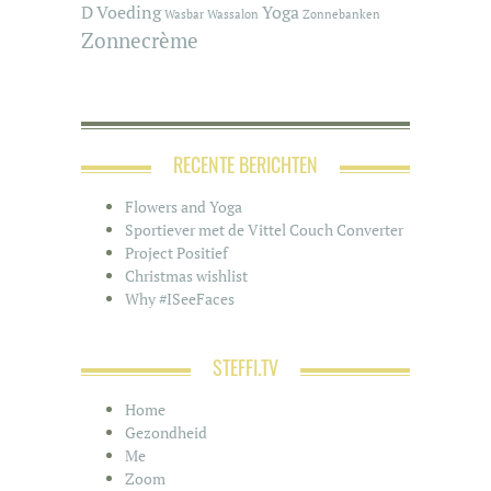
D
Voeding
Yoga
Wasbar
Wassalon
Zonnebanken
Zonnecrème
RECENTE BERICHTEN
Flowers and Yoga
Sportiever met de Vittel Couch Converter
Project Positief
Christmas wishlist
Why #ISeeFaces
STEFFI.TV
Home
Gezondheid
Me
Zoom