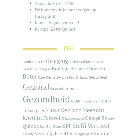
Avocado eitjes #YUM
Dé honden die je moet volgen op
Instagram!
Kaneel is goed voor elk!
Recept: Zesty Quinoa
TAGS
anti-aging
Aarbeienijs
Artisanaal
Beste ijs ter
Biologisch
Boeken
wereld
Bikiburgers
BIstro22
Boter
Café
Désiré De Lille
Fior Di Luna
Gelato
Gent
Gezond
Gezonder leven
Gezondheid
Huid
Giolitti
Hagelslag
I
Keltisch Zeezout
Ijs
JUST
Caruso
Italië
Kerstlijst
Kokosolie
Omega 3
Lacquemant
Puree
Steffi Vertriest
Quinoa
SPF
Red Bull
Rome
Verzadigde vetten
Vitamine
Trendy
Viagra ijs