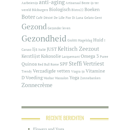
anti-aging
Aarbeienijs
Artisanaal
Beste ijs ter
Biologisch
Boeken
wereld
Bikiburgers
BIstro22
Boter
Café
Désiré De Lille
Fior Di Luna
Gelato
Gent
Gezond
Gezonder leven
Gezondheid
Huid
Giolitti
Hagelslag
I
Keltisch Zeezout
Ijs
JUST
Caruso
Italië
Kerstlijst
Kokosolie
Omega 3
Lacquemant
Puree
Steffi Vertriest
Quinoa
SPF
Red Bull
Rome
Verzadigde vetten
Vitamine
Trendy
Viagra ijs
D
Voeding
Yoga
Wasbar
Wassalon
Zonnebanken
Zonnecrème
RECENTE BERICHTEN
Flowers and Yoga