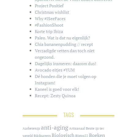
Project Positief
Christmas wishlist
Why #ISeeFaces
#FashionShoot
Korte trip Ibiza
Paleo. Wat is dat nu eigenlijk?
Chia bananenpudding // recept
Verzadigde vetten dan toch niet
ongezond.
Dagelijks insmeren: daarom dus!
Avocado eitjes #YUM
Dé honden die je moet volgen op
Instagram!
Kaneel is goed voor elk!
Recept: Zesty Quinoa
TAGS
anti-aging
Aarbeienijs
Artisanaal
Beste ijs ter
Biologisch
Boeken
wereld
Bikiburgers
BIstro22