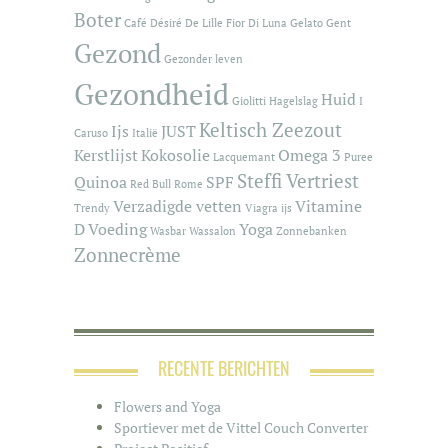
Boter
Café
Désiré De Lille
Fior Di Luna
Gelato
Gent
Gezond
Gezonder leven
Gezondheid
Huid
Giolitti
Hagelslag
I
Keltisch Zeezout
Ijs
JUST
Caruso
Italië
Kerstlijst
Kokosolie
Omega 3
Lacquemant
Puree
Steffi Vertriest
Quinoa
SPF
Red Bull
Rome
Verzadigde vetten
Vitamine
Trendy
Viagra ijs
D
Voeding
Yoga
Wasbar
Wassalon
Zonnebanken
Zonnecrème
RECENTE BERICHTEN
Flowers and Yoga
Sportiever met de Vittel Couch Converter