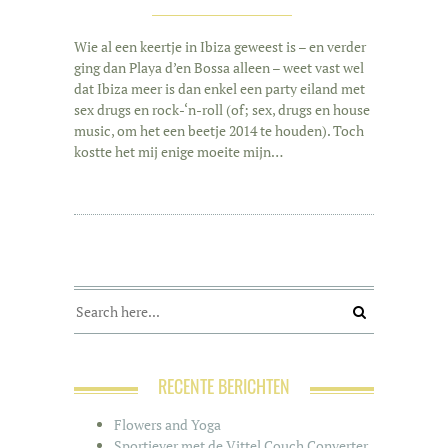
Wie al een keertje in Ibiza geweest is – en verder
ging dan Playa d’en Bossa alleen – weet vast wel
dat Ibiza meer is dan enkel een party eiland met
sex drugs en rock-‘n-roll (of; sex, drugs en house
music, om het een beetje 2014 te houden). Toch
kostte het mij enige moeite mijn…
RECENTE BERICHTEN
Flowers and Yoga
Sportiever met de Vittel Couch Converter