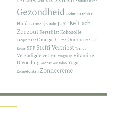
Luna
Gelato
Gent
Gezonder leven
Gezondheid
Giolitti
Hagelslag
Keltisch
Huid
Ijs
JUST
I Caruso
Italië
Zeezout
Kerstlijst
Kokosolie
Omega 3
Quinoa
Lacquemant
Puree
Red Bull
Steffi Vertriest
SPF
Rome
Trendy
Verzadigde vetten
Vitamine
Viagra ijs
D
Voeding
Yoga
Wasbar
Wassalon
Zonnecrème
Zonnebanken