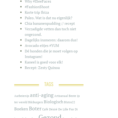
Why #ISeeFaces
#FashionShoot
Korte trip Ibiza
Paleo. Wat is dat nu eigenlijk?
Chia bananenpudding // recept
Verzadigde vetten dan toch niet
ongezond.
Dagelijks insmeren: daarom dus!
Avocado eitjes #YUM
Dé honden die je moet volgen op
Instagram!
Kaneel is goed voor elk!
Recept: Zesty Quinoa
TAGS
anti-aging
Aarbeienijs
Artisanaal
Beste ijs
Biologisch
ter wereld
Bikiburgers
BIstro22
Boter
Boeken
Café
Désiré De Lille
Fior Di
Gezond